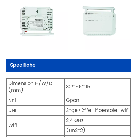
Specifiche
Dimension H/W/D
32*156*115
(mm)
Nni
Gpon
UNI
2*ge+2*fe+l*pentole+wifi
2,4 GHz
Wifi
(11n2*2)