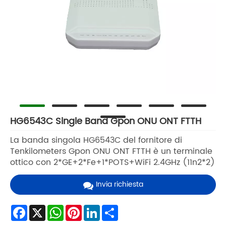
HG6543C Single Band Gpon ONU ONT FTTH
La banda singola HG6543C del fornitore di
Tenkilometers Gpon ONU ONT FTTH è un terminale
ottico con 2*GE+2*Fe+1*POTS+WiFi 2.4GHz (11n2*2)
Invia richiesta
Facebook
X
WhatsApp
Pinterest
LinkedIn
Share