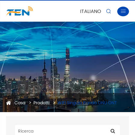
ITALIANO


Casa
Prodotti
WIFI Singola Banda ONU ONT