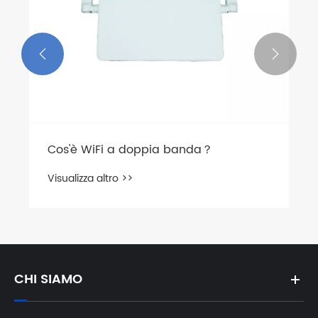


Cos'è WiFi a doppia banda？
Visualizza altro >>
CHI SIAMO