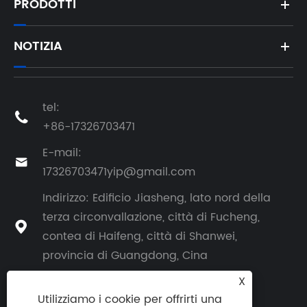
PRODOTTI
NOTIZIA
tel:

+86-17326703471
E-mail:

17326703471yip@gmail.com
Indirizzo: Edificio Jiasheng, lato nord della
terza circonvallazione, città di Fucheng,

contea di Haifeng, città di Shanwei,
provincia di Guangdong, Cina
X
Utilizziamo i cookie per offrirti una