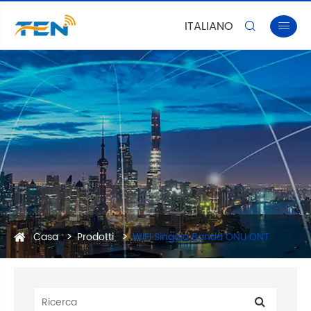
ITALIANO


Casa
Prodotti
WIFI Singola Banda ONU ONT